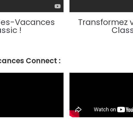
ues-Vacances
Transformez
ssic !
Class
cances Connect :