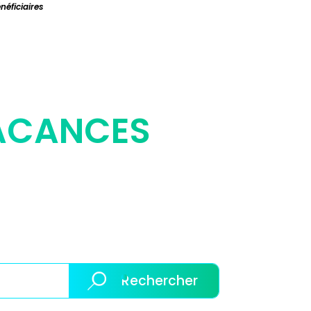
néficiaires
VACANCES
Rechercher