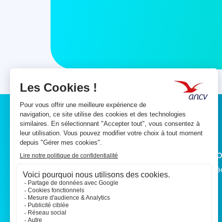
Vous êtes …
Nos p
Bénéficiaire
Les Ch
Professionnel du Tourisme et des
loisirs
CSE / COS / CAS