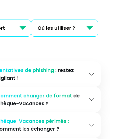
rt
Où les utiliser ?
entatives de phishing :
restez
igilant !
omment changer de format
de
hèque-Vacances ?
hèque-Vacances périmés :
omment les échanger ?