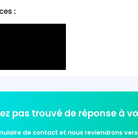
ces :
z pas trouvé de réponse à vo
ulaire de contact et nous reviendrons vers 