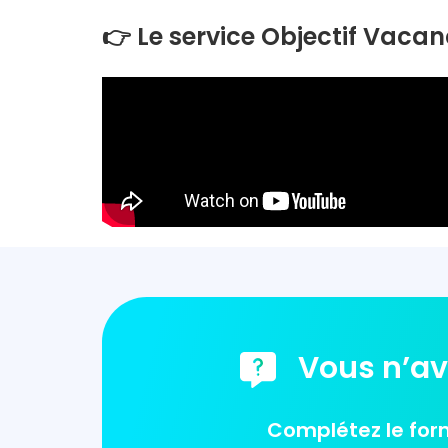
👉 Le service Objectif Vacan
Vous n’ave
Complétez le form