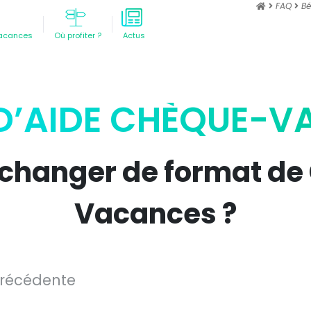
FAQ
Bé
acances
Où profiter ?
Actus
D’AIDE CHÈQUE-
 changer de format de
Vacances ?
précédente