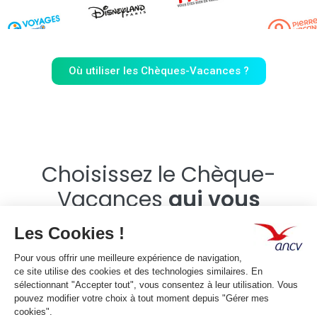
Où utiliser les Chèques-Vacances ?
Choisissez le Chèque-
Vacances
qui vous
ressemble
Classic et Connect :
2
formats,
0
contrainte
Deux formats, c’est deux fois plus d’avantages