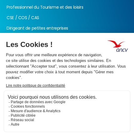
Professionnel du Tourisme et des loisirs
CSE / COS / CAS
Dirigeant de petites entreprises
Fonction publique
Nos produits
Les Chèques-Vacances
Présentation de l’ANCV
Nos valeurs
Actualités
Documents
FAQ
Contactez-nous
Informations
Accessibilité : partiellement conforme