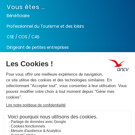
Vous êtes …
Bénéficiaire
Professionnel du Tourisme et des loisirs
CSE / COS / CAS
Dirigeant de petites entreprises
Fonction publique
Nos produits
Les Chèques-Vacances
Présentation de l’ANCV
Nos valeurs
Actualités
Documents
FAQ
Contactez-nous