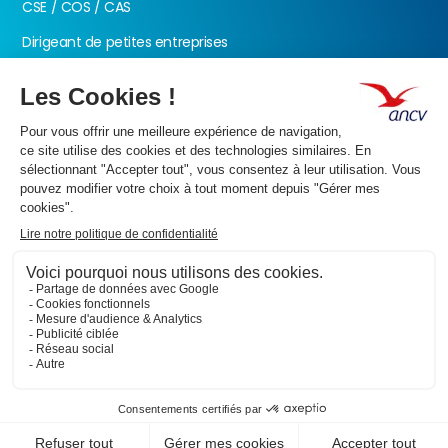
CSE / COS / CAS
Dirigeant de petites entreprises
Fonction publique
Nos produits
Les Chèques-Vacances
Présentation de l’ANCV
Nos valeurs
Actualités
Documents
FAQ
Contactez-nous
Informations
Accessibilité : partiellement conforme
Politique des données