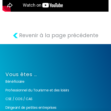
<
Revenir à la page précédente
Vous êtes …
Bénéficiaire
Professionnel du Tourisme et des loisirs
CSE / COS / CAS
Dirigeant de petites entreprises