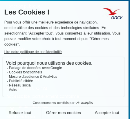
Fonction publique
Nos produits
Les Chèques-Vacances
Présentation de l’ANCV
Nos valeurs
Actualités
Documents
FAQ
Contactez-nous
Informations
Accessibilité : partiellement conforme
Politique des données
Mentions légales