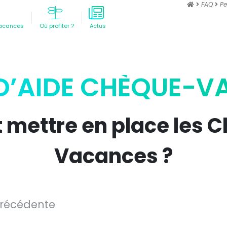
FAQ
Pe
acances
Où profiter ?
Actus
D’AIDE CHÈQUE-
t mettre en place les 
Vacances ?
précédente