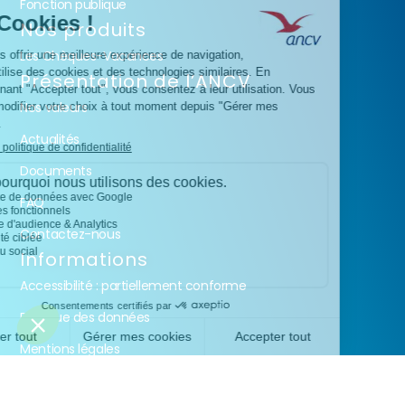
Fonction publique
Nos produits
Les Chèques-Vacances
Présentation de l’ANCV
Nos valeurs
Actualités
Documents
FAQ
Contactez-nous
Informations
Accessibilité : partiellement conforme
Politique des données
Mentions légales