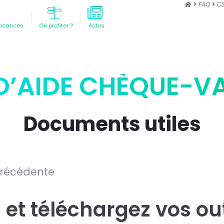
FAQ
C
acances
Où profiter ?
Actus
D’AIDE CHÈQUE-
Documents utiles
précédente
 et téléchargez vos out